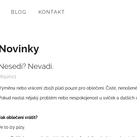
BLOG
KONTAKT
Co potřebujete najít?
Novinky
HLEDAT
V
Nesedí? Nevadí.
ý
26.9.2023
p
Doporučujeme
Výměna nebo vrácení zboží platí pouze pro oblečení. Čisté, nenošené
s
Pokud nastal nějaký problém nebo nespokojenost u svíček a dalších v
č
l
Jak oblečení vrátit?
á
n
Je to ízy pízy.
k