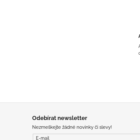
l
Z
á
Odebírat newsletter
p
Nezmeškejte žádné novinky či slevy!
a
t
E-mail