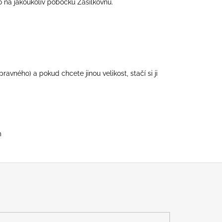
o na jakoukoliv pobočku Zásilkovnu.
avného) a pokud chcete jinou velikost, stačí si ji
m