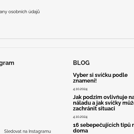
p
r
any osobních údajů
v
k
y
v
ý
p
i
s
agram
BLOG
u
Vyber si svíčku podle
znamení!
4.10.2024
Jak podzim ovlivňuje na
náladu a jak svíčky mů
zachránit situaci
4.10.2024
16 sebepečujících tipů 
doma
Sledovat na Instagramu