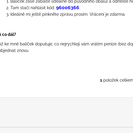
Balíček zase zabalte (ideálně do původního obalu) a odneste h
ů
96006366
Tam stačí nahlásit kód:
Ideálně mi ještě pinkněte zprávu prosím. Vrácení je zdarma.
A co dál?
Až ke mně balíček doputuje, co nejrychleji vám vrátím peníze (bez dopr
objednat znovu.
1
položek celke
O
v
l
á
d
a
c
í