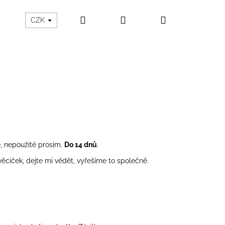
Hledat
Přihlášení
Nákupní
CZK
košík
, nepoužíté prosím.
Do 14 dnů
.
ěciček, dejte mi vědět, vyřešíme to společně.