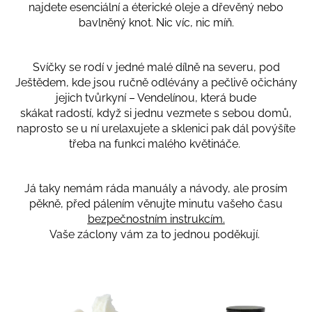
najdete esenciální a éterické oleje a dřevěný nebo
bavlněný knot. Nic víc, nic míň.
Svíčky se rodí v jedné malé dílně na severu, pod
Ještědem, kde jsou ručně odlévány a pečlivě očichány
jejich tvůrkyní – Vendelínou, která bude
skákat radostí, když si jednu vezmete s sebou domů,
naprosto se u ní urelaxujete a sklenici pak dál povýšíte
třeba na funkci malého květináče.
Já taky nemám ráda manuály a návody, ale prosím
pěkně, před pálením věnujte minutu vašeho času
bezpečnostním instrukcím.
Vaše záclony vám za to jednou poděkují.