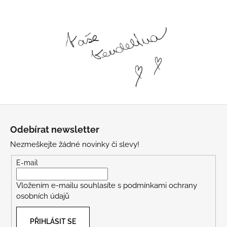
Z
á
Odebírat newsletter
p
Nezmeškejte žádné novinky či slevy!
a
t
E-mail
í
Vložením e-mailu souhlasíte s
podmínkami ochrany
osobních údajů
PŘIHLÁSIT SE