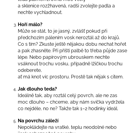
a sklenice rozžhavená, radši zvolejte padla a
a
nechte vychladnout.
j
í
Hoří málo?
t
Může se stát, to je jasný, zvlášť pokud při
?
předchozím pálením vosk neroztál až do krajů.
Co s tím? Zkuste ještě nějakou dobu nechat hořet
a pak zhasněte. Při příští palbě to třeba půjde zase
lépe.
Nebo papírovým ubrouskem nechte
vsáknout trochu vosku, případně lžičkou trochu
HLEDAT
odeberete,
ať má knot víc prostoru. Prostě tak nějak s citem.
Jak dlouho teda?
D
Ideálně tak, aby roztál celý povrch, ale ne zas
o
moc dlouho – chceme, aby nám svíčka vydržela
p
co nejdéle, no ne?
Takže tak 1–2 hodinky ideál.
o
r
Na povrchu záleží
u
Nepokládejte na vratké, teplu neodolné nebo