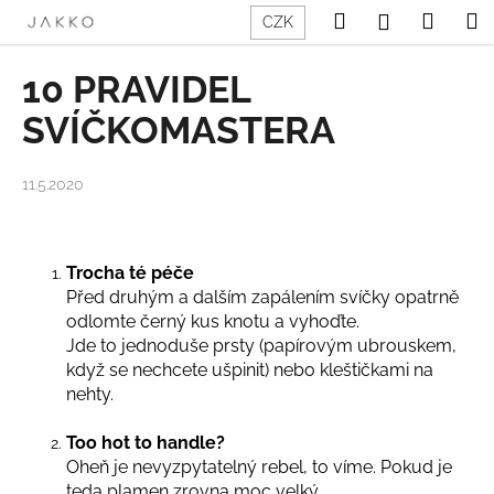
K
Přejít
Hledat
Nákup
M
Přihlášení
CZK
na
o
obsah
Zpět
Zpět
košík
š
10 PRAVIDEL
í
C
SVÍČKOMASTERA
k
o
p
11.5.2020
o
t
ř
Trocha té péče
e
Před druhým a dalším zapálením svíčky opatrně
b
odlomte černý kus knotu a vyhoďte.
u
Jde to jednoduše prsty (papírovým ubrouskem,
když se nechcete ušpinit) nebo kleštičkami na
j
nehty.
e
t
Too hot to handle?
e
Oheň je nevyzpytatelný rebel, to víme. Pokud je
n
teda plamen zrovna moc velký