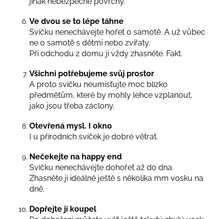
č
jinak nebezpečné povrchy.
u
Ve dvou se to lépe táhne
j
Svíčku nenechávejte hořet o samotě. A už vůbec
e
ne o samotě s dětmi nebo zvířaty.
m
Při odchodu z domu ji vždy zhasněte. Fakt.
e
Všichni potřebujeme svůj prostor
A proto svíčku neumisťujte moc blízko
předmětům, které by mohly lehce vzplanout,
jako jsou třeba záclony.
Otevřená mysl. I okno
I u přírodních svíček je dobré větrat.
Nečekejte na happy end
Svíčku nenechávejte dohořet až do dna.
Zhasněte ji ideálně ještě s několika mm vosku na
dně.
Dopřejte jí koupel