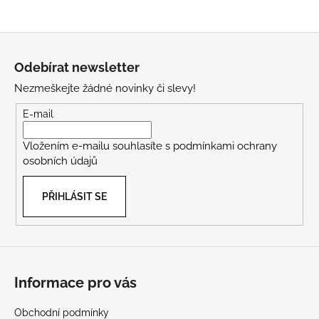
Z
á
Odebírat newsletter
p
Nezmeškejte žádné novinky či slevy!
a
t
E-mail
í
Vložením e-mailu souhlasíte s
podmínkami ochrany
osobních údajů
PŘIHLÁSIT SE
Informace pro vás
Obchodní podmínky