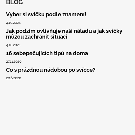
BLOG
Vyber si svíčku podle znamení!
4.10.2024
Jak podzim ovlivňuje naši náladu a jak svíčky
můžou zachránit situaci
4.10.2024
16 sebepečujících tipů na doma
27.11.2020
Co s prázdnou nádobou po svíčce?
20.6.2020