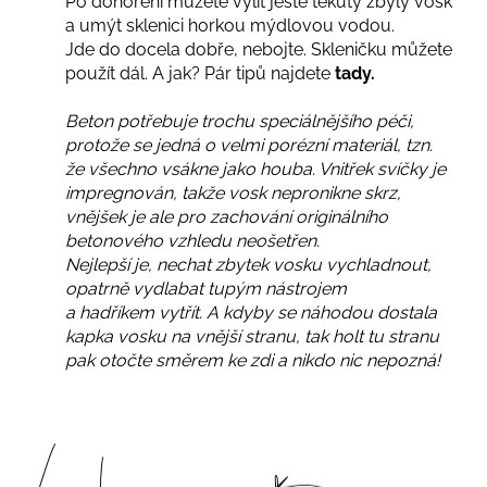
Po dohoření můžete vylít ještě tekutý zbylý vosk
a umýt sklenici horkou mýdlovou vodou.
Jde do docela dobře, nebojte. Skleničku můžete
použít dál. A jak? Pár tipů najdete
tady.
Beton potřebuje trochu speciálnějšího péči,
protože se jedná o velmi porézní materiál, tzn.
že
všechno vsákne jako houba. Vnitřek svíčky je
impregnován, takže vosk nepronikne skrz,
vnějšek je ale pro zachování originálního
betonového vzhledu neošetřen.
Nejlepší je, nechat zbytek vosku vychladnout,
opatrně vydlabat tupým nástrojem
a hadříkem vytřít. A kdyby se náhodou dostala
kapka vosku na vnější stranu, tak holt tu stranu
pak otočte směrem ke zdi a nikdo nic nepozná!