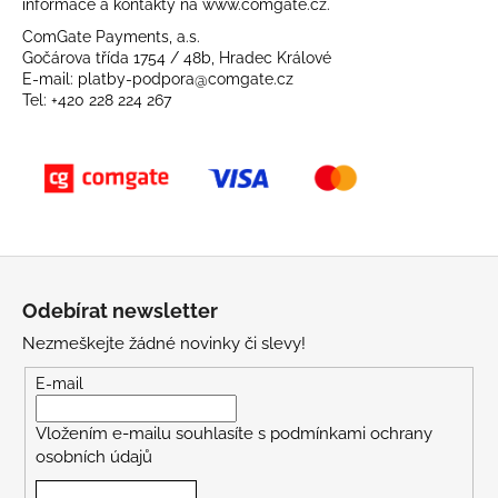
informace a kontakty na
www.comgate.cz
.
a
ComGate Payments, a.s.
j
Gočárova třída 1754 / 48b, Hradec Králové
E-mail:
platby-podpora@comgate.cz
í
Tel:
+420 228 224 267
t
?
HLEDAT
Z
á
Odebírat newsletter
p
Nezmeškejte žádné novinky či slevy!
a
D
o
t
E-mail
p
í
o
Vložením e-mailu souhlasíte s
podmínkami ochrany
r
osobních údajů
u