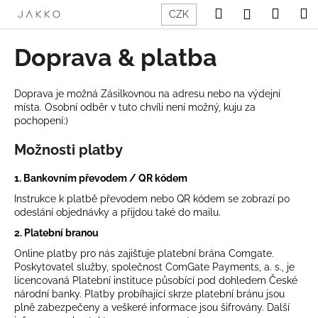
K
Přejít
Hledat
Nákup
M
Přihlášení
CZK
na
o
obsah
Zpět
Zpět
košík
š
Doprava & platba
í
C
k
o
Doprava je možná Zásilkovnou na adresu nebo na výdejní
místa. Osobní odběr v tuto chvíli není možný, kuju za
p
pochopení:)
o
Možnosti platby
t
ř
1. Bankovním převodem / QR kódem
e
Instrukce k platbě převodem nebo QR kódem se zobrazí po
b
odeslání objednávky a přijdou také do mailu.
u
2. Platební branou
j
Online platby pro nás zajišťuje platební brána Comgate.
e
Poskytovatel služby, společnost ComGate Payments, a. s., je
t
licencovaná Platební instituce působící pod dohledem České
národní banky. Platby probíhající skrze platební bránu jsou
e
plně zabezpečeny a veškeré informace jsou šifrovány. Další
n