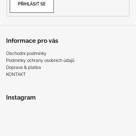
č
PŘIHLÁSIT SE
u
j
e
m
e
Informace pro vás
Obchodní podmínky
Podmínky ochrany osobních údajů
Doprava & platba
KONTAKT
Instagram