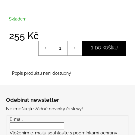
č
u
j
Skladem
e
m
255 Kč
e
Měrná
DO KOŠÍKU
cena:
Popis produktu není dostupný
Z
á
Odebírat newsletter
p
Nezmeškejte žádné novinky či slevy!
a
t
E-mail
í
Vložením e-mailu souhlasíte s
podmínkami ochrany