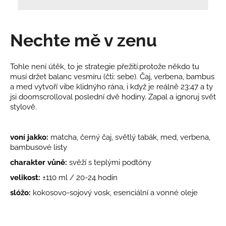
a
j
Nechte mě v zenu
í
t
?
Tohle není útěk, to je strategie přežití.
protože někdo tu
musí držet balanc vesmíru (čti: sebe). Čaj, verbena, bambus
a med vytvoří vibe klidnýho rána, i když je reálně 23:47 a ty
jsi doomscrolloval poslední dvě hodiny. Zapal a ignoruj svět
stylově.
HLEDAT
voní jakko:
matcha, černý čaj, světlý tabák, med, verbena,
bambusové listy
D
charakter vůně:
svěží s teplými podtóny
o
velikost:
±
110 ml /
20-24 hodin
p
slóžo:
kokosovo-sojový vosk, esenciální a vonné oleje
o
r
u