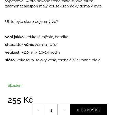
č
vypěstoval. A pro někoho třeba tahle svíčka může
u
znamenat alespoň malý kousek zahrádky doma v bytě.
j
e
Uf, to bylo skoro dojemný, že?
m
e
voní jakko:
keříková rajčata, bazalka
charakter vůně:
zemitá, svěží
velikost:
±
110 ml /
20-24 hodin
slóžo:
kokosovo-sojový vosk, esenciální a vonné oleje
Skladem
255 Kč
Měrná
DO KOŠÍKU
cena: