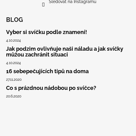
Sledovat na Instagramu
BLOG
Vyber si svíčku podle znamení!
4.10.2024
Jak podzim ovlivňuje naši náladu a jak svíčky
můžou zachránit situaci
4.10.2024
16 sebepečujících tipů na doma
27.11.2020
Co s prázdnou nádobou po svíčce?
20.6.2020