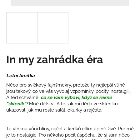
a
j
í
t
?
In my zahrádka éra
HLEDAT
Letní limitka
Něco pro svíčkový fajnšmekry, protože ty nejlepší vůně
jsou takový, co ve vás vyvolaj vzpomínky, pocity, nostalgii...
A teď schválně,
co se vám vybaví, když se řekne
D
"skleník"?
Mně dětství. A to, jak mi děda ve skleníku
o
ukazoval, jak mu roste salát, okurky a rajčata.
p
o
r
Tu vlhkou vůni hlíny, rajčat a keříků cítím úplně živě. Pro mě
u
je to nostalgie. Pro někoho pocit úspěchu, že si sám něco