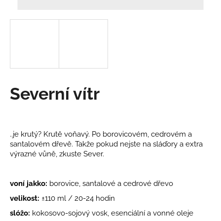
a
j
í
t
?
Severní vítr
HLEDAT
..je krutý? Krutě voňavý. Po borovicovém, cedrovém a
santalovém dřevě. Takže pokud nejste na sláďory a extra
výrazné vůně, zkuste Sever.
D
o
p
voní jakko:
borovice, santalové a cedrové dřevo
o
velikost:
±
110 ml /
20-24 hodin
r
u
slóžo:
kokosovo-sojový vosk, esenciální a vonné oleje