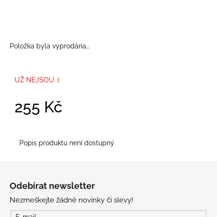
č
u
j
e
m
Položka byla vyprodána…
e
UŽ NEJSOU :(
255 Kč
Měrná
cena:
Popis produktu není dostupný
Z
á
Odebírat newsletter
p
Nezmeškejte žádné novinky či slevy!
a