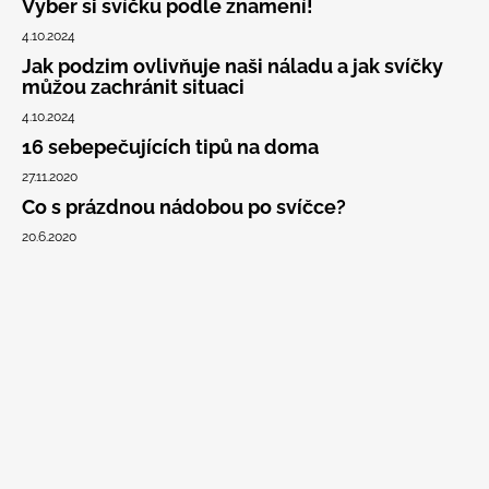
Vyber si svíčku podle znamení!
4.10.2024
Jak podzim ovlivňuje naši náladu a jak svíčky
můžou zachránit situaci
4.10.2024
16 sebepečujících tipů na doma
27.11.2020
Co s prázdnou nádobou po svíčce?
20.6.2020