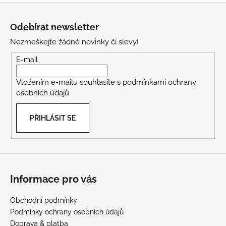
Z
á
Odebírat newsletter
p
Nezmeškejte žádné novinky či slevy!
a
t
E-mail
í
Vložením e-mailu souhlasíte s
podmínkami ochrany
osobních údajů
PŘIHLÁSIT SE
Informace pro vás
Obchodní podmínky
Podmínky ochrany osobních údajů
Doprava & platba