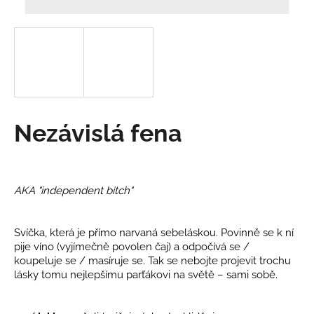
a
j
í
t
?
Nezávislá fena
HLEDAT
AKA "independent bitch"
D
Svíčka, která je přímo narvaná sebeláskou. Povinně se k ní
o
pije víno (vyjímečně povolen čaj) a odpočívá se /
p
koupeluje se / masíruje se. Tak se nebojte projevit trochu
o
lásky tomu nejlepšímu parťákovi na světě – sami sobě.
r
u