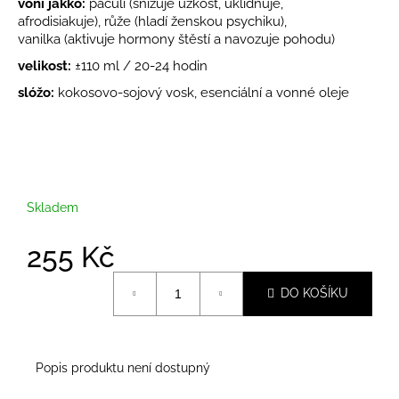
č
voní jakko:
pačuli
(
snižuje úzkost, u
klidňuje,
u
afrodisiakuje),
růže
(
hladí ženskou psychiku),
vanilka
(
aktivuje hormony štěstí a navozuje pohodu)
j
e
velikost:
±
110 ml /
20-24 hodin
m
slóžo:
kokosovo-sojový vosk, esenciální a vonné oleje
e
Skladem
255 Kč
Měrná
DO KOŠÍKU
cena:
Popis produktu není dostupný